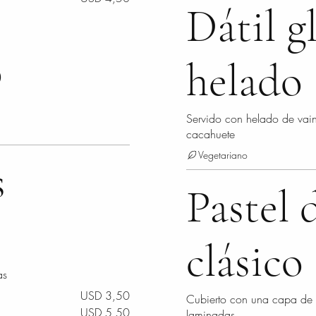
Dátil g
o
helado
Servido con helado de vaini
cacahuete
Vegetariano
s
Pastel 
clásico
as
USD 3,50
Cubierto con una capa de 
USD 5,50
laminadas