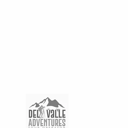
THE VICTORIAN HOTEL
SAN JOSE BOUTIQUE , Paseo Colon Calles 30 y 28
In association with