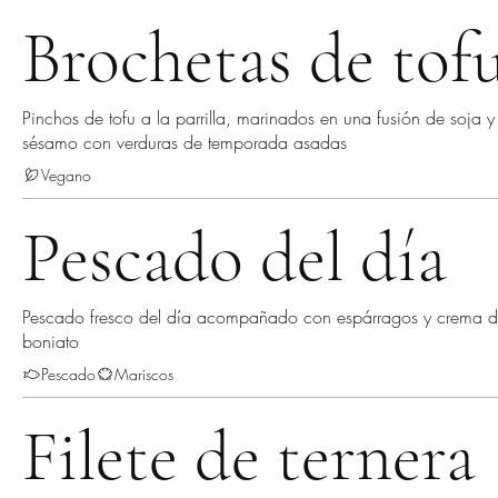
Brochetas de tof
Pinchos de tofu a la parrilla, marinados en una fusión de soja y
sésamo con verduras de temporada asadas
Vegano
Pescado del día
Pescado fresco del día acompañado con espárragos y crema 
boniato
Pescado
Mariscos
Filete de ternera