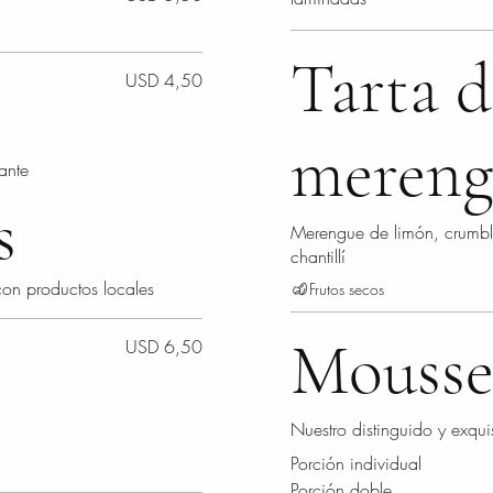
Tarta d
USD 4,50
mereng
ante
s
Merengue de limón, crumbl
chantillí
con productos locales
Frutos secos
Mousse
USD 6,50
Nuestro distinguido y exqu
Porción individual
Porción doble