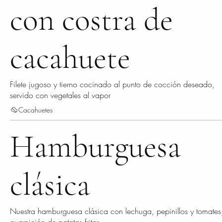
con costra de
cacahuete
Filete jugoso y tierno cocinado al punto de cocción deseado,
servido con vegetales al vapor
Cacahuetes
Hamburguesa
clásica
Nuestra hamburguesa clásica con lechuga, pepinillos y tomates