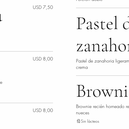
u
USD 7,50
Pastel 
zanaho
USD 8,00
Pastel de zanahoria liger
crema
de
Browni
Brownie recién horneado re
USD 8,00
nueces
Sin lácteos