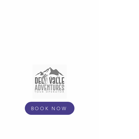
THE VICTORIAN
HOTEL
SAN JOSE BOUTIQUE , Paseo Colon
Calles 30 y 28
In association with
BOOK NOW